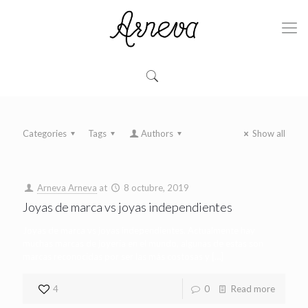
Categories
Tags
Authors
Show all
Arneva Arneva
at
8 octubre, 2019
Joyas de marca vs joyas independientes
Joyas de marca vs joyas independientes. Actualmente hay
muchas marcas de joyería en el mundo, algunas de estas son
marcas reconocidas por ser las más costosas y
[…]
4
0
Read more