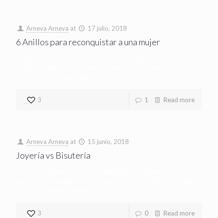
Arneva Arneva
at
17 julio, 2018
6 Anillos para reconquistar a una mujer
6 Anillos para reconquistar a una mujer El anillo en una manera
similar a la del yin-yang simboliza como dos opuestos se
complementan para crear armonía
[…]
3
1
Read more
Arneva Arneva
at
15 junio, 2018
Joyería vs Bisutería
Joyería vs Bisutería (Extrema necesidad de diferenciación) Los
adornos corporales han hecho parte de nuestra historia y cultura.
Entre estos adornos están las joyas, aunque no
[…]
3
0
Read more