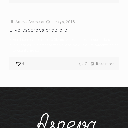
Arneva Arneva
at
4 mayo, 2018
El verdadero valor del oro
El verdadero valor del oro Siempre nos hemos preguntado por
qué el oro es un elemento tan valioso, ya que químicamente no es
interesante, no se
[…]
4
0
Read more